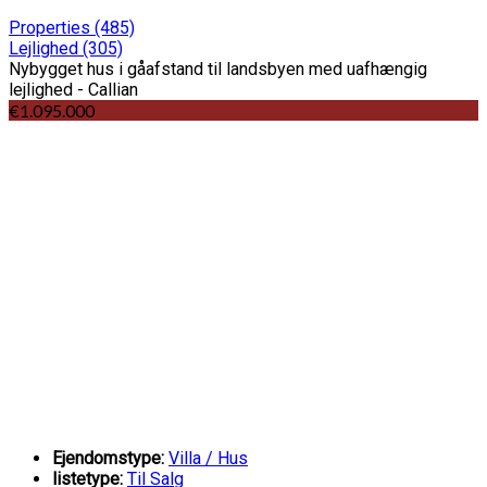
Properties
(485)
Lejlighed
(305)
Nybygget hus i gåafstand til landsbyen med uafhængig
lejlighed - Callian
€1.095.000
Ejendomstype:
Villa / Hus
listetype:
Til Salg