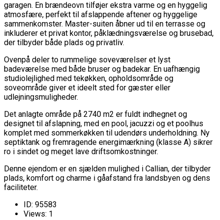
garagen. En brændeovn tilføjer ekstra varme og en hyggelig
atmosfære, perfekt til afslappende aftener og hyggelige
sammenkomster. Master-suiten åbner ud til en terrasse og
inkluderer et privat kontor, påklædningsværelse og brusebad,
der tilbyder både plads og privatliv.
Ovenpå deler to rummelige soveværelser et lyst
badeværelse med både bruser og badekar. En uafhængig
studiolejlighed med tekøkken, opholdsområde og
soveområde giver et ideelt sted for gæster eller
udlejningsmuligheder.
Det anlagte område på 2740 m2 er fuldt indhegnet og
designet til afslapning, med en pool, jacuzzi og et poolhus
komplet med sommerkøkken til udendørs underholdning. Ny
septiktank og fremragende energimærkning (klasse A) sikrer
ro i sindet og meget lave driftsomkostninger.
Denne ejendom er en sjælden mulighed i Callian, der tilbyder
plads, komfort og charme i gåafstand fra landsbyen og dens
faciliteter.
ID:
95583
Views:
1