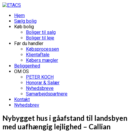
Hjem
Sælg bolig
Køb bolig
Boliger til salg
Boliger til leje
Før du handler
Købsprocessen
Klientaftale
Købers mægler
Beliggenhed
OM OS
PETER KOCH
Honorar & Salær
Nyhedsbreve
Samarbejdspartnere
Kontakt
Nyhedsbrev
Nybygget hus i gåafstand til landsbyen
med uafhængig lejlighed – Callian