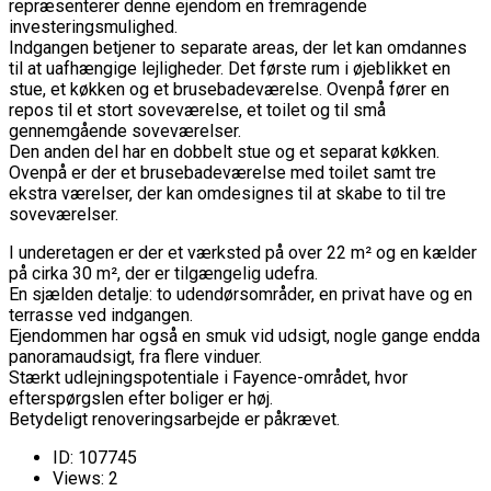
repræsenterer denne ejendom en fremragende
investeringsmulighed.
Indgangen betjener to separate areas, der let kan omdannes
til at uafhængige lejligheder. Det første rum i øjeblikket en
stue, et køkken og et brusebadeværelse. Ovenpå fører en
repos til et stort soveværelse, et toilet og til små
gennemgående soveværelser.
Den anden del har en dobbelt stue og et separat køkken.
Ovenpå er der et brusebadeværelse med toilet samt tre
ekstra værelser, der kan omdesignes til at skabe to til tre
soveværelser.
I underetagen er der et værksted på over 22 m² og en kælder
på cirka 30 m², der er tilgængelig udefra.
En sjælden detalje: to udendørsområder, en privat have og en
terrasse ved indgangen.
Ejendommen har også en smuk vid udsigt, nogle gange endda
panoramaudsigt, fra flere vinduer.
Stærkt udlejningspotentiale i Fayence-området, hvor
efterspørgslen efter boliger er høj.
Betydeligt renoveringsarbejde er påkrævet.
ID:
107745
Views:
2