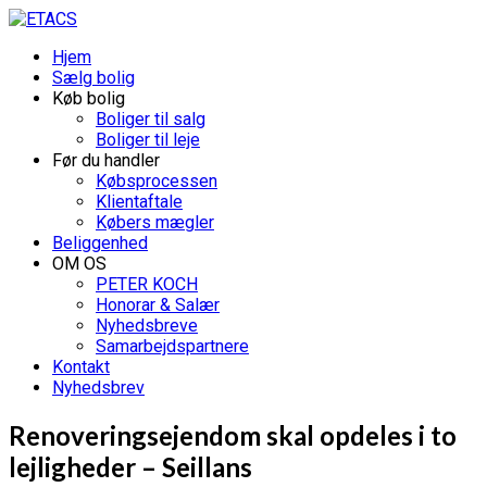
Hjem
Sælg bolig
Køb bolig
Boliger til salg
Boliger til leje
Før du handler
Købsprocessen
Klientaftale
Købers mægler
Beliggenhed
OM OS
PETER KOCH
Honorar & Salær
Nyhedsbreve
Samarbejdspartnere
Kontakt
Nyhedsbrev
Renoveringsejendom skal opdeles i to
lejligheder – Seillans