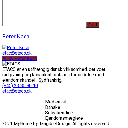
Peter Koch
etac@etacs.dk
All by Peter Koch
ETACS er en uafhængig dansk virksomhed, der yder
rådgivning- og konsulent bistand i forbindelse med
ejendomshandel i Sydfrankrig.
(+45) 23 80 80 10
etac@etacs.dk
Medlem af
Danske
Selvstændige
Ejendomsmæglere
2021 MyHome by TangibleDesign. All rights reserved.