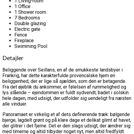
1 Living-room
1 Office
1 Shower room
7 Bedrooms
Double glazing
Electric gate
Fence
Fireplace
Swimming Pool
Detajler
Beliggende over Seillans, en af ​​de smukkeste landsbyer i
Frankrig, har dette karakterfulde provencalske hjem en
beliggenhed, der er lige så sjælden, som den er betagende.
Fra det øjeblik du ankommer, er følelsen af ​​rummelighed og
lys slående – ejendommen er fuldt sydvendt, badet i solskin
hele dagen, med udsigt, der udfolder sig uendeligt fra næsten
alle vinduer.
Panoramaet er virkelig et af dets definerende træk: bølgende
bjerge, lagdelt grønt og på klare dage et delikat glimt af havet,
der glitrer i det fjerne. Det er den slags udsigt, der ændrer sig
med timerne og altid tilbyder noget nyt, men altid fredfyldt.