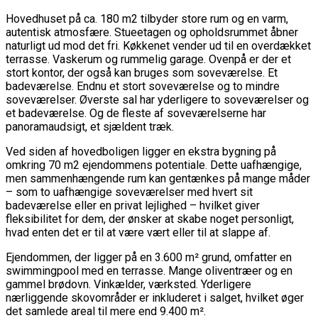
Hovedhuset på ca. 180 m2 tilbyder store rum og en varm,
autentisk atmosfære. Stueetagen og opholdsrummet åbner
naturligt ud mod det fri. Køkkenet vender ud til en overdækket
terrasse. Vaskerum og rummelig garage. Ovenpå er der et
stort kontor, der også kan bruges som soveværelse. Et
badeværelse. Endnu et stort soveværelse og to mindre
soveværelser. Øverste sal har yderligere to soveværelser og
et badeværelse. Og de fleste af soveværelserne har
panoramaudsigt, et sjældent træk.
Ved siden af ​​hovedboligen ligger en ekstra bygning på
omkring 70 m2 ejendommens potentiale. Dette uafhængige,
men sammenhængende rum kan gentænkes på mange måder
– som to uafhængige soveværelser med hvert sit
badeværelse eller en privat lejlighed – hvilket giver
fleksibilitet for dem, der ønsker at skabe noget personligt,
hvad enten det er til at være vært eller til at slappe af.
Ejendommen, der ligger på en 3.600 m² grund, omfatter en
swimmingpool med en terrasse. Mange oliventræer og en
gammel brødovn. Vinkælder, værksted. Yderligere
nærliggende skovområder er inkluderet i salget, hvilket øger
det samlede areal til mere end 9.400 m².