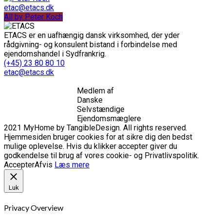
etac@etacs.dk
All by Peter Koch
ETACS er en uafhængig dansk virksomhed, der yder
rådgivning- og konsulent bistand i forbindelse med
ejendomshandel i Sydfrankrig.
(+45) 23 80 80 10
etac@etacs.dk
Medlem af
Danske
Selvstændige
Ejendomsmæglere
2021 MyHome by TangibleDesign. All rights reserved.
Hjemmesiden bruger cookies for at sikre dig den bedst
mulige oplevelse. Hvis du klikker accepter giver du
godkendelse til brug af vores cookie- og Privatlivspolitik.
Accepter
Afvis
Læs mere
Luk
Privacy Overview