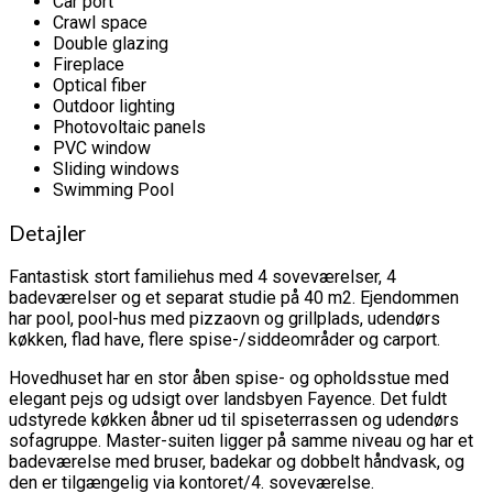
Car port
Crawl space
Double glazing
Fireplace
Optical fiber
Outdoor lighting
Photovoltaic panels
PVC window
Sliding windows
Swimming Pool
Detajler
Fantastisk stort familiehus med 4 soveværelser, 4
badeværelser og et separat studie på 40 m2. Ejendommen
har pool, pool-hus med pizzaovn og grillplads, udendørs
køkken, flad have, flere spise-/siddeområder og carport.
Hovedhuset har en stor åben spise- og opholdsstue med
elegant pejs og udsigt over landsbyen Fayence. Det fuldt
udstyrede køkken åbner ud til spiseterrassen og udendørs
sofagruppe. Master-suiten ligger på samme niveau og har et
badeværelse med bruser, badekar og dobbelt håndvask, og
den er tilgængelig via kontoret/4. soveværelse.