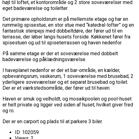
højt til loftet, et kontorområde og 2 store soveværelser med
eget badeværelse og toiletter.
Det primære opholdsrum er på mellemste etage og har en
rummelig spisestue, en stor stue med “katedral-lofter” og en
fantastisk stenpejs med dobbeltdøre, der fører ud til en
terrasse, der løber langs husets forside. Køkkenet fører fra
spisestuen og ud til spiseterrassen og haven nedenfor.
På samme etage er der et soveværelse med dobbelt
badeværelse og påklædningsværelse.
I haveplanet nedenfor er der et bar-område, en kælder,
opbevaringsrum, vaskerum, 1 soveværelse med brusebad, 2
yderligere soveværelser og et separat brusebad og toilet.
Der er et værkstedsområde, der fører ud til haven.
Haven er smuk og velholdt, og mosaikpoolen og pool-huset
er helt private og ligger ved siden af ​​huset, hvilket giver fred
og ro.
Der er en carport og plads til at parkere 3 biler.
ID:
102059
Views:
2