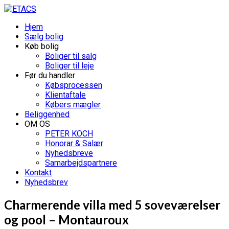
Hjem
Sælg bolig
Køb bolig
Boliger til salg
Boliger til leje
Før du handler
Købsprocessen
Klientaftale
Købers mægler
Beliggenhed
OM OS
PETER KOCH
Honorar & Salær
Nyhedsbreve
Samarbejdspartnere
Kontakt
Nyhedsbrev
Charmerende villa med 5 soveværelser
og pool – Montauroux