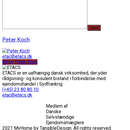
Peter Koch
etac@etacs.dk
All by Peter Koch
ETACS er en uafhængig dansk virksomhed, der yder
rådgivning- og konsulent bistand i forbindelse med
ejendomshandel i Sydfrankrig.
(+45) 23 80 80 10
etac@etacs.dk
Medlem af
Danske
Selvstændige
Ejendomsmæglere
2021 MyHome by TangibleDesign. All rights reserved.