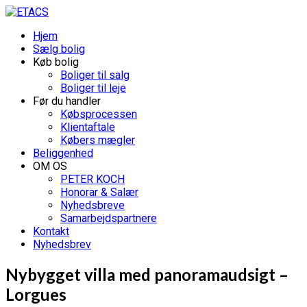
Hjem
Sælg bolig
Køb bolig
Boliger til salg
Boliger til leje
Før du handler
Købsprocessen
Klientaftale
Købers mægler
Beliggenhed
OM OS
PETER KOCH
Honorar & Salær
Nyhedsbreve
Samarbejdspartnere
Kontakt
Nyhedsbrev
Nybygget villa med panoramaudsigt –
Lorgues