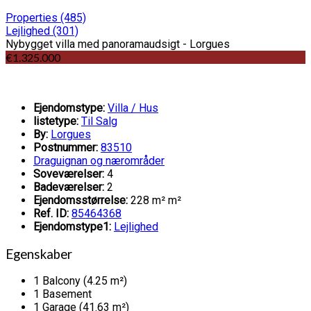
Properties
(485)
Lejlighed
(301)
Nybygget villa med panoramaudsigt - Lorgues
€1.325.000
Ejendomstype:
Villa / Hus
listetype:
Til Salg
By:
Lorgues
Postnummer:
83510
Draguignan og nærområder
Soveværelser:
4
Badeværelser:
2
Ejendomsstørrelse:
228 m² m²
Ref. ID:
85464368
Ejendomstype1:
Lejlighed
Egenskaber
1 Balcony (4.25 m²)
1 Basement
1 Garage (41.63 m²)