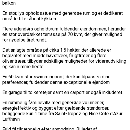
balkon.
En stor, lys opholdsstue med generøse rum og et dedikeret
område til et åbent køkken.
Flere udendørs opholdsrum fuldender ejendommen, herunder
en stor overdækket terrasse på 70 kvm, der giver mulighed
for nydelse året rundt.
Det anlagte område på cirka 1,5 hektar, der allerede er
beplantet med middelhavstræer, frugttræer og flere
oliventræer, tilbyder adskillige muligheder for videreudvikling
og kan rumme heste.
En 60 kvm stor swimmingpool, der kan tilpasses dine
præferencer, fuldender denne exceptionelle ejendom.
En garage til to køretøjer samt en carport er også inkluderet.
En rummelig familievilla med generøse volumener,
energieffektiv og bygget efter gældende standarder,
beliggende kun 1 time fra Saint-Tropez og Nice Côte d’Azur
Lufthavn.
Fuld fil tilgængelig efter anmodning. Billedet af