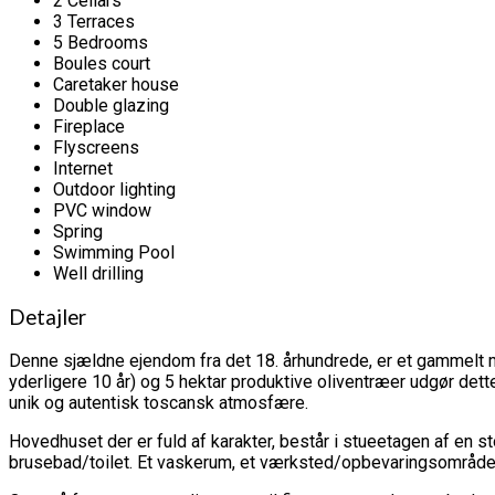
2 Cellars
3 Terraces
5 Bedrooms
Boules court
Caretaker house
Double glazing
Fireplace
Flyscreens
Internet
Outdoor lighting
PVC window
Spring
Swimming Pool
Well drilling
Detajler
Denne sjældne ejendom fra det 18. århundrede, er et gammelt
yderligere 10 år) og 5 hektar produktive oliventræer udgør dett
unik og autentisk toscansk atmosfære.
Hovedhuset der er fuld af karakter, består i stueetagen af en 
brusebad/toilet. Et vaskerum, et værksted/opbevaringsområde o