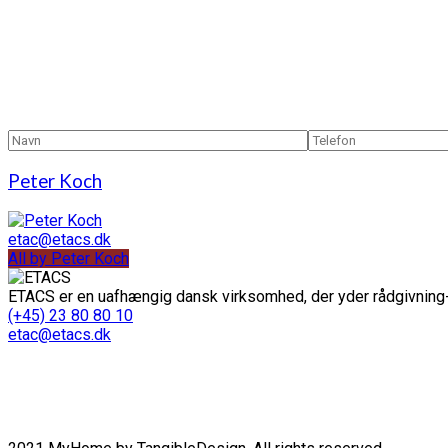
Peter Koch
etac@etacs.dk
All by Peter Koch
ETACS er en uafhængig dansk virksomhed, der yder rådgivning-
(+45) 23 80 80 10
etac@etacs.dk