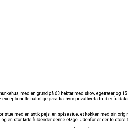
 munkehus, med en grund på 63 hektar med skov, egetræer og 15
e exceptionelle naturlige paradis, hvor privatlivets fred er ful
stor stue med en antik pejs, en spisestue, et køkken med sin or
g en stor lade fuldender denne etage. Udenfor er der to store 