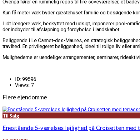
Ovenpå fører en rummelig repos til fire soveværelser, et badev
Kun få meter væk byder gæstehuset familie og besøgende komf
Lidt længere væk, beskyttet mod udsigt, imponerer pool-området
der indbyder til afslapning og fordybelse i landskabet.
Beliggende i Le Cannet-des-Maures, en strategisk beliggenhed 
travlhed. En privilegeret beliggenhed, ideel til rolige liv eller am
Mulighederne er uendelige: arrangementer, seminarer, rideaktivi
ID:
99596
Views:
7
Flere ejendomme
Til Salg
Enestående 5-værelses lejlighed på Croisetten med 