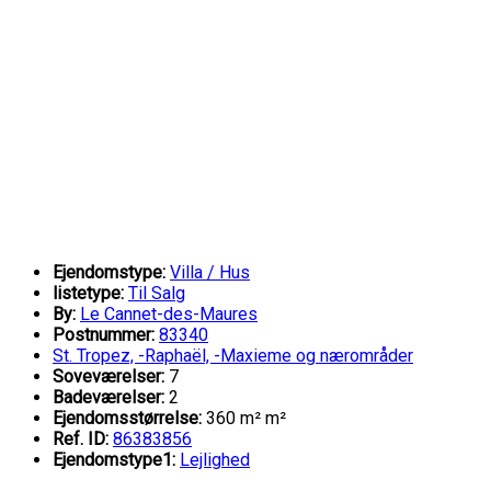
Ejendomstype:
Villa / Hus
listetype:
Til Salg
By:
Le Cannet-des-Maures
Postnummer:
83340
St. Tropez, -Raphaël, -Maxieme og nærområder
Soveværelser:
7
Badeværelser:
2
Ejendomsstørrelse:
360 m² m²
Ref. ID:
86383856
Ejendomstype1:
Lejlighed