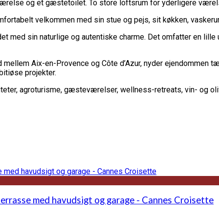
ærelse og et gæstetoilet. To store loftsrum for yderligere være
ortabelt velkommen med sin stue og pejs, sit køkken, vaskerum
 med sin naturlige og autentiske charme. Det omfatter en lille 
mellem Aix-en-Provence og Côte d’Azur, nyder ejendommen tæt på
bitiøse projekter.
teter, agroturisme, gæsteværelser, wellness-retreats, vin- og ol
terrasse med havudsigt og garage - Cannes Croisette