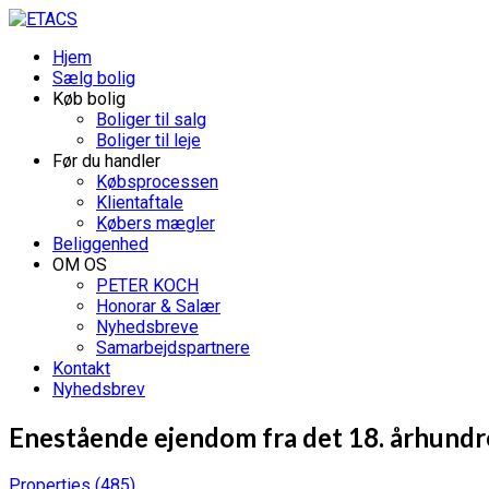
Hjem
Sælg bolig
Køb bolig
Boliger til salg
Boliger til leje
Før du handler
Købsprocessen
Klientaftale
Købers mægler
Beliggenhed
OM OS
PETER KOCH
Honorar & Salær
Nyhedsbreve
Samarbejdspartnere
Kontakt
Nyhedsbrev
Enestående ejendom fra det 18. århund
Properties
(485)