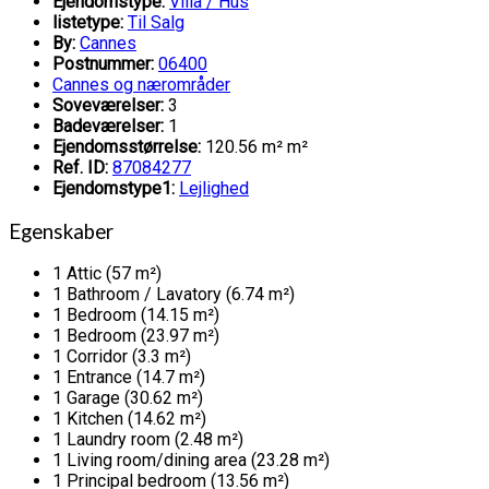
Ejendomstype:
Villa / Hus
listetype:
Til Salg
By:
Cannes
Postnummer:
06400
Cannes og nærområder
Soveværelser:
3
Badeværelser:
1
Ejendomsstørrelse:
120.56 m² m²
Ref. ID:
87084277
Ejendomstype1:
Lejlighed
Egenskaber
1 Attic (57 m²)
1 Bathroom / Lavatory (6.74 m²)
1 Bedroom (14.15 m²)
1 Bedroom (23.97 m²)
1 Corridor (3.3 m²)
1 Entrance (14.7 m²)
1 Garage (30.62 m²)
1 Kitchen (14.62 m²)
1 Laundry room (2.48 m²)
1 Living room/dining area (23.28 m²)
1 Principal bedroom (13.56 m²)