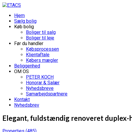
Hjem
Sælg bolig
Køb bolig
Boliger til salg
Boliger til leje
Før du handler
Købsprocessen
Klientaftale
Købers mægler
Beliggenhed
OM OS
PETER KOCH
Honorar & Salær
Nyhedsbreve
Samarbejdspartnere
Kontakt
Nyhedsbrev
Elegant, fuldstændig renoveret duplex-h
Properties
(485)