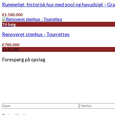
Rummeligt, historisk hus med pool og havudsigt - Gr
€1.580.000
Til Salg
Renoveret stenhus - Tourrettes
€780.000
€695.000
Forespørg på opslag