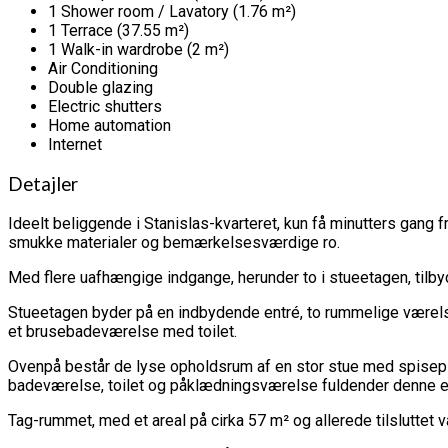
1 Shower room / Lavatory (1.76 m²)
1 Terrace (37.55 m²)
1 Walk-in wardrobe (2 m²)
Air Conditioning
Double glazing
Electric shutters
Home automation
Internet
Detajler
Ideelt beliggende i Stanislas-kvarteret, kun få minutters gang
smukke materialer og bemærkelsesværdige ro.
Med flere uafhængige indgange, herunder to i stueetagen, tilbyd
Stueetagen byder på en indbydende entré, to rummelige værelse
et brusebadeværelse med toilet.
Ovenpå består de lyse opholdsrum af en stor stue med spiseplad
badeværelse, toilet og påklædningsværelse fuldender denne e
Tag-rummet, med et areal på cirka 57 m² og allerede tilsluttet va