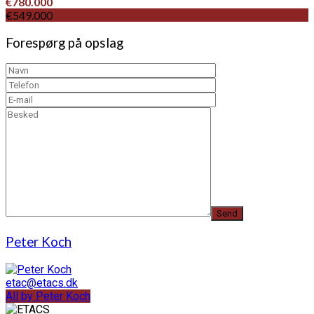
€780.000
€549.000
Forespørg på opslag
Peter Koch
etac@etacs.dk
All by Peter Koch