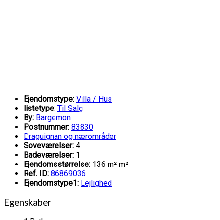
Ejendomstype:
Villa / Hus
listetype:
Til Salg
By:
Bargemon
Postnummer:
83830
Draguignan og nærområder
Soveværelser:
4
Badeværelser:
1
Ejendomsstørrelse:
136 m² m²
Ref. ID:
86869036
Ejendomstype1:
Lejlighed
Egenskaber