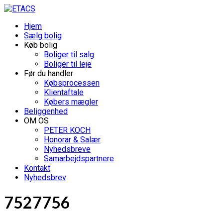
Hjem
Sælg bolig
Køb bolig
Boliger til salg
Boliger til leje
Før du handler
Købsprocessen
Klientaftale
Købers mægler
Beliggenhed
OM OS
PETER KOCH
Honorar & Salær
Nyhedsbreve
Samarbejdspartnere
Kontakt
Nyhedsbrev
7527756