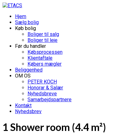
Hjem
Sælg bolig
Køb bolig
Boliger til salg
Boliger til leje
Før du handler
Købsprocessen
Klientaftale
Købers mægler
Beliggenhed
OM OS
PETER KOCH
Honorar & Salær
Nyhedsbreve
Samarbejdspartnere
Kontakt
Nyhedsbrev
1 Shower room (4.4 m²)